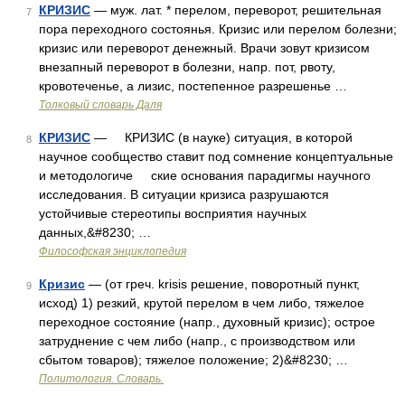
КРИЗИС
— муж. лат. * перелом, переворот, решительная
7
пора переходного состоянья. Кризис или перелом болезни;
кризис или переворот денежный. Врачи зовут кризисом
внезапный переворот в болезни, напр. пот, рвоту,
кровотеченье, а лизис, постепенное разрешенье …
Толковый словарь Даля
КРИЗИС
— КРИЗИС (в науке) ситуация, в которой
8
научное сообщество ставит под сомнение концептуальные
и методологиче ские основания парадигмы научного
исследования. В ситуации кризиса разрушаются
устойчивые стереотипы восприятия научных
данных,&#8230; …
Философская энциклопедия
Кризис
— (от греч. krisis решение, поворотный пункт,
9
исход) 1) резкий, крутой перелом в чем либо, тяжелое
переходное состояние (напр., духовный кризис); острое
затруднение с чем либо (напр., с производством или
сбытом товаров); тяжелое положение; 2)&#8230; …
Политология. Словарь.