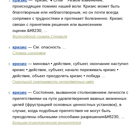
Кризис
— Кризис ♦ Crise Резкое изменение,
3
происходящее помимо нашей воли. Кризис может быть
благотворным или неблаготворным, но он почти всегда
сопряжен с трудностями и протекает болезненно. Кризис
связан с принятием решения или вынесением
оценки.&#8230; …
Философский словарь Спонвиля
кризис
— См. опасность …
4
Словарь синонимов
кризис
— миновал • действие, субъект, окончание наступил
5
кризис • действие, субъект, начало переживать кризис •
действие, объект преодолеть кризис • победа …
Глагольной сочетаемости непредметных имён
кризис
— Состояние, вызванное столкновением личности с
6
препятствиями на пути удовлетворения важных жизненных
целей (фрустрацией основных ценностных установок), в
случае, когда подобные препятствия не могут быть
преодолены обычными способами разрешения&#8230; …
Большая психологическая энциклопедия