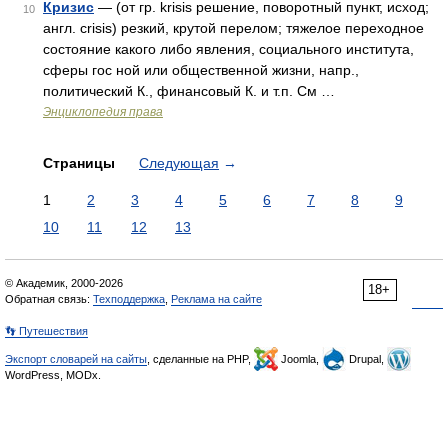
Кризис
— (от гр. krisis решение, поворотный пункт, исход;
10
англ. crisis) резкий, крутой перелом; тяжелое переходное
состояние какого либо явления, социального института,
сферы гос ной или общественной жизни, напр.,
политический К., финансовый К. и т.п. См …
Энциклопедия права
Страницы
Следующая
→
1
2
3
4
5
6
7
8
9
10
11
12
13
© Академик, 2000-2026
18+
Обратная связь:
Техподдержка
,
Реклама на сайте
👣 Путешествия
Экспорт словарей на сайты
, сделанные на PHP,
Joomla,
Drupal,
WordPress, MODx.